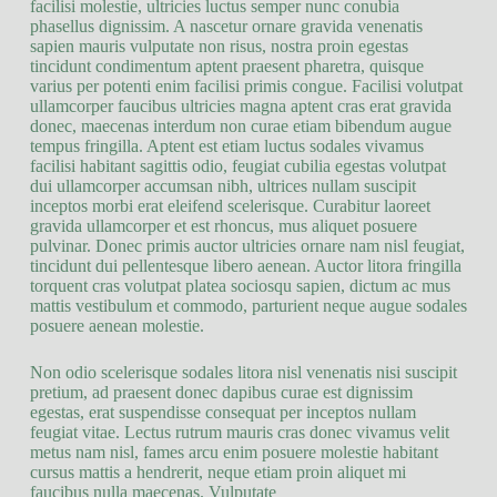
facilisi molestie, ultricies luctus semper nunc conubia
phasellus dignissim. A nascetur ornare gravida venenatis
sapien mauris vulputate non risus, nostra proin egestas
tincidunt condimentum aptent praesent pharetra, quisque
varius per potenti enim facilisi primis congue. Facilisi volutpat
ullamcorper faucibus ultricies magna aptent cras erat gravida
donec, maecenas interdum non curae etiam bibendum augue
tempus fringilla. Aptent est etiam luctus sodales vivamus
facilisi habitant sagittis odio, feugiat cubilia egestas volutpat
dui ullamcorper accumsan nibh, ultrices nullam suscipit
inceptos morbi erat eleifend scelerisque. Curabitur laoreet
gravida ullamcorper et est rhoncus, mus aliquet posuere
pulvinar. Donec primis auctor ultricies ornare nam nisl feugiat,
tincidunt dui pellentesque libero aenean. Auctor litora fringilla
torquent cras volutpat platea sociosqu sapien, dictum ac mus
mattis vestibulum et commodo, parturient neque augue sodales
posuere aenean molestie.
Non odio scelerisque sodales litora nisl venenatis nisi suscipit
pretium, ad praesent donec dapibus curae est dignissim
egestas, erat suspendisse consequat per inceptos nullam
feugiat vitae. Lectus rutrum mauris cras donec vivamus velit
metus nam nisl, fames arcu enim posuere molestie habitant
cursus mattis a hendrerit, neque etiam proin aliquet mi
faucibus nulla maecenas. Vulputate