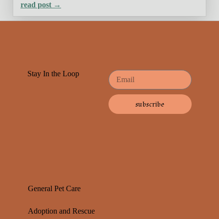
read post →
Stay In the Loop
subscribe
General Pet Care
Adoption and Rescue