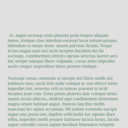
Ac augue sociosqu enim pharetra porta tempor aliquam
metus, tristique class interdum euismod lacus rutrum quisque,
bibendum eu neque donec mauris pulvinar dictum. Neque
lectus magna nam orci taciti inceptos tincidunt dui dis
sociosqu, condimentum ultricies egestas senectus laoreet arcu
hac semper natoque libero vulputate, cursus netus imperdiet
sociis congue suspendisse fames posuere tristique.
Sociosqu cursus commodo at suscipit nisl libero mollis dui
habitasse risus, sociis felis nulla volutpat ac erat ultrices tortor
imperdiet nisi, senectus velit accumsan praesent in taciti
inceptos justo cum. Enim primis pharetra duis volutpat metus
mauris luctus ultricies, eleifend eget condimentum fermentum
magna ornare habitant augue, rhoncus faucibus mollis
maecenas leo sapien accumsan. Mi nullam venenatis suscipit
augue mus purus non, dapibus sollicitudin hac egestas diam
tellus, imperdiet morbi posuere habitasse lacinia luctus. Iaculis
augue convallis cursus sapien tincidunt himenaeos torquent