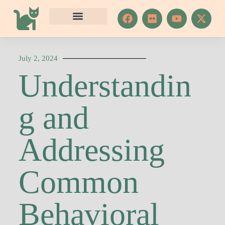
S
k
i
p
t
o
July 2, 2024
c
Understandin
o
n
t
e
g and
n
t
Addressing
Common
Behavioral